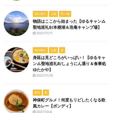
国内旅行
山梨
買い物
物語はここから始まった【ゆるキャン△
聖地巡礼9/本栖湖＆浩庵キャンプ場】
2021/11/11
国内旅行
山梨
食
身延は見どころがいっぱい！【ゆるキャ
ン△聖地巡礼8/しょうにん通り＆食事処
ゆたかや】
2021/11/10
東京
食
神保町グルメ！何度もリピしたくなる欧
風カレー【ボンディ】
2021/10/4