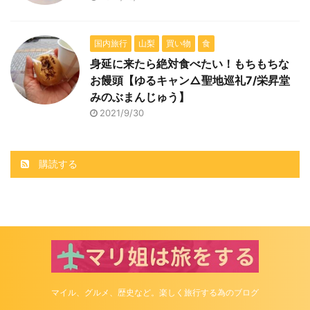
国内旅行
山梨
買い物
食
身延に来たら絶対食べたい！もちもちな
お饅頭【ゆるキャン△聖地巡礼7/栄昇堂
みのぶまんじゅう】
2021/9/30
購読する
マイル、グルメ、歴史など。楽しく旅行する為のブログ