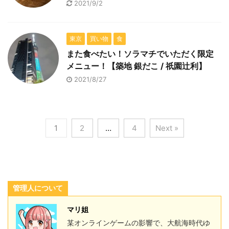
2021/9/2
東京
買い物
食
また食べたい！ソラマチでいただく限定
メニュー！【築地 銀だこ / 祇園辻利】
2021/8/27
1
2
…
4
Next »
管理人について
マリ姐
某オンラインゲームの影響で、大航海時代ゆ