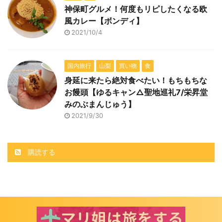
神保町グルメ！何度もリピしたくなる欧
風カレー【ボンディ】
2021/10/4
国内旅行
山梨
買い物
食
身延に来たら絶対食べたい！もちもちな
お饅頭【ゆるキャン△聖地巡礼7/栄昇堂
みのぶまんじゅう】
2021/9/30
購読する