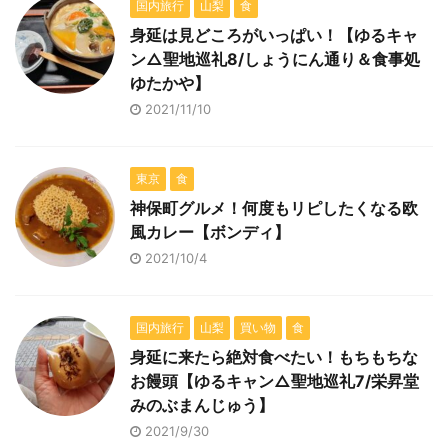
国内旅行
山梨
食
身延は見どころがいっぱい！【ゆるキャ
ン△聖地巡礼8/しょうにん通り＆食事処
ゆたかや】
2021/11/10
東京
食
神保町グルメ！何度もリピしたくなる欧
風カレー【ボンディ】
2021/10/4
国内旅行
山梨
買い物
食
身延に来たら絶対食べたい！もちもちな
お饅頭【ゆるキャン△聖地巡礼7/栄昇堂
みのぶまんじゅう】
2021/9/30