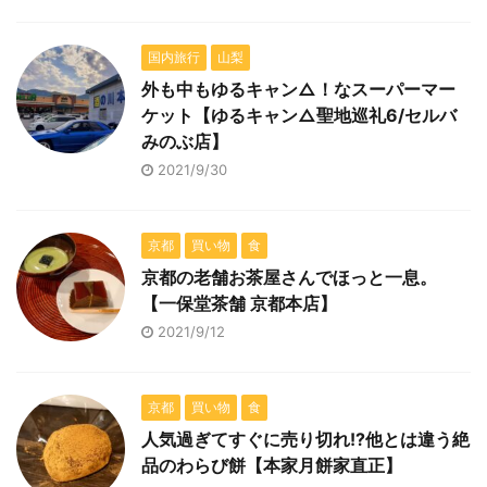
国内旅行
山梨
外も中もゆるキャン△！なスーパーマー
ケット【ゆるキャン△聖地巡礼6/セルバ
みのぶ店】
2021/9/30
京都
買い物
食
京都の老舗お茶屋さんでほっと一息。
【一保堂茶舗 京都本店】
2021/9/12
京都
買い物
食
人気過ぎてすぐに売り切れ!?他とは違う絶
品のわらび餅【本家月餅家直正】