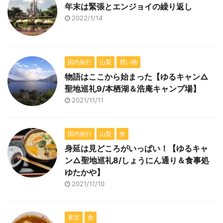
年末は緊張とエンジョイの繰り返し
2022/1/14
国内旅行
山梨
買い物
物語はここから始まった【ゆるキャン△
聖地巡礼9/本栖湖＆浩庵キャンプ場】
2021/11/11
国内旅行
山梨
食
身延は見どころがいっぱい！【ゆるキャ
ン△聖地巡礼8/しょうにん通り＆食事処
ゆたかや】
2021/11/10
東京
食