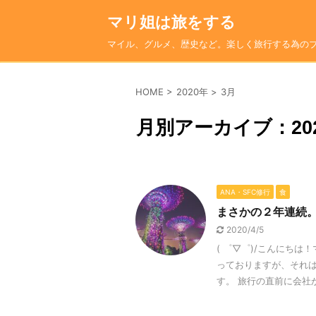
マリ姐は旅をする
マイル、グルメ、歴史など。楽しく旅行する為の
HOME
>
2020年
>
3月
月別アーカイブ：202
ANA・SFC修行
食
まさかの２年連続。
2020/4/5
( ゜▽゜)/こんにち
っておりますが、それは
す。 旅行の直前に会社から