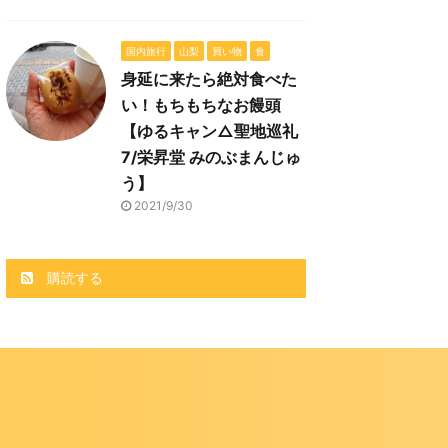
国内旅行
山梨
買い物
食
身延に来たら絶対食べた
い！もちもちなお饅頭
【ゆるキャン△聖地巡礼
7/栄昇堂 みのぶまんじゅ
う】
2021/9/30
購読する