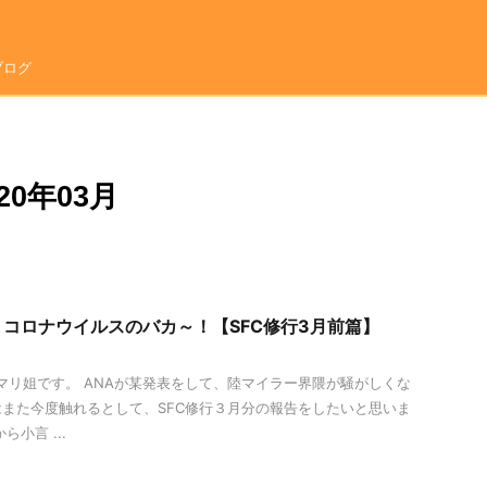
ブログ
0年03月
コロナウイルスのバカ～！【SFC修行3月前篇】
は！マリ姐です。 ANAが某発表をして、陸マイラー界隈が騒がしくな
また今度触れるとして、SFC修行３月分の報告をしたいと思いま
小言 ...