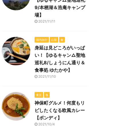
【ゆるキャン△聖地巡礼
9/本栖湖＆浩庵キャンプ
場】
2021/11/11
国内旅行
山梨
食
身延は見どころがいっぱ
い！【ゆるキャン△聖地
巡礼8/しょうにん通り＆
食事処 ゆたかや】
2021/11/10
東京
食
神保町グルメ！何度もリ
ピしたくなる欧風カレー
【ボンディ】
2021/10/4