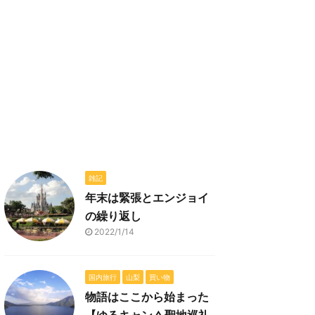
雑記
年末は緊張とエンジョイ
の繰り返し
2022/1/14
国内旅行
山梨
買い物
物語はここから始まった