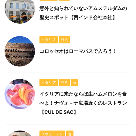
意外と知られていないアムステルダムの
歴史スポット【西インド会社本社】
イタリア
歴史
コロッセオはローマパスで入ろう！
イタリア
歴史
食
イタリアに来たならば生ハムメロンを食
べよ！ナヴォ－ナ広場近くのレストラン
【CUL DE SAC】
スウェーデン
食