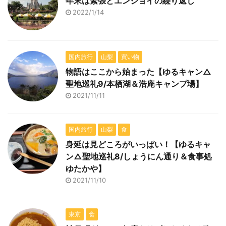
年末は緊張とエンジョイの繰り返し
2022/1/14
国内旅行
山梨
買い物
物語はここから始まった【ゆるキャン△
聖地巡礼9/本栖湖＆浩庵キャンプ場】
2021/11/11
国内旅行
山梨
食
身延は見どころがいっぱい！【ゆるキャ
ン△聖地巡礼8/しょうにん通り＆食事処
ゆたかや】
2021/11/10
東京
食