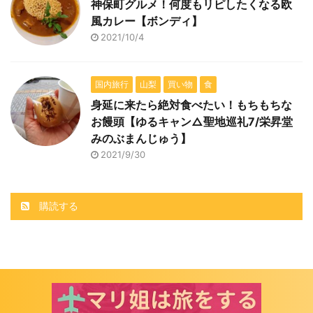
神保町グルメ！何度もリピしたくなる欧
風カレー【ボンディ】
2021/10/4
国内旅行
山梨
買い物
食
身延に来たら絶対食べたい！もちもちな
お饅頭【ゆるキャン△聖地巡礼7/栄昇堂
みのぶまんじゅう】
2021/9/30
購読する