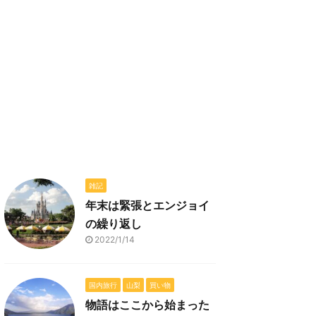
雑記
年末は緊張とエンジョイ
の繰り返し
2022/1/14
国内旅行
山梨
買い物
物語はここから始まった