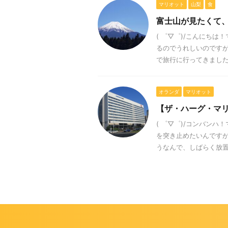
マリオット
山梨
食
富士山が見たくて
( ゜▽゜)/こんにち
るのでうれしいのですが
で旅行に行ってきました。
オランダ
マリオット
【ザ・ハーグ・マ
( ゜▽゜)/コンバン
を突き止めたいんです
うなんで、しばらく放置す