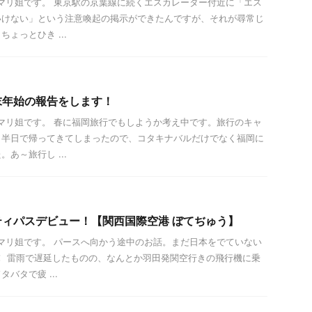
は！マリ姐です。 東京駅の京葉線に続くエスカレーター付近に「エス
いけない」という注意喚起の掲示ができたんですが、それが尋常じ
ょっとひき ...
末年始の報告をします！
は！マリ姐です。 春に福岡旅行でもしようか考え中です。旅行のキャ
ら半日で帰ってきてしまったので、コタキナバルだけでなく福岡に
あ～旅行し ...
ィパスデビュー！【関西国際空港 ぼてぢゅう】
は！マリ姐です。 パースへ向かう途中のお話。まだ日本をでていない
！ 雷雨で遅延したものの、なんとか羽田発関空行きの飛行機に乗
バタで疲 ...