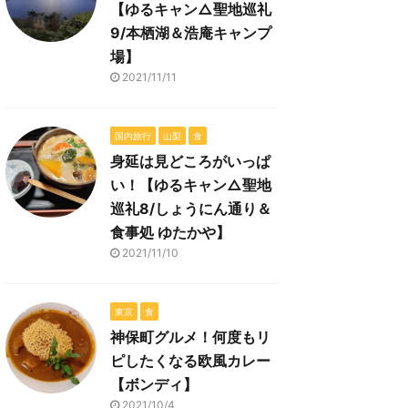
【ゆるキャン△聖地巡礼
9/本栖湖＆浩庵キャンプ
場】
2021/11/11
国内旅行
山梨
食
身延は見どころがいっぱ
い！【ゆるキャン△聖地
巡礼8/しょうにん通り＆
食事処 ゆたかや】
2021/11/10
東京
食
神保町グルメ！何度もリ
ピしたくなる欧風カレー
【ボンディ】
2021/10/4