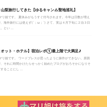
、山梨旅行してきた【ゆるキャン△聖地巡礼】
は！マリ姐です。 夏休みがもうすぐ付与されます。今年は日数が増え
、海外旅行には使えず(´；ω；`) さて、実は４月下旬に２泊３日
とい ...
リオット・ホテル】宿泊レポ①最上階で大満足♪
ハ！マリ姐です。 ワードプレスが思ったように操作ができない。原因
が、それに時間かけたらせっかく始めたブログがおろそかになりそ
ることにし ...