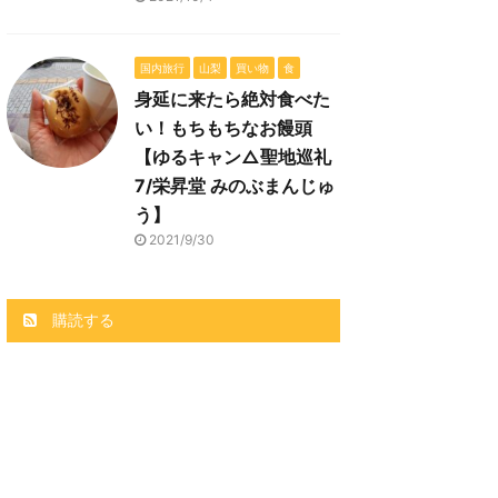
国内旅行
山梨
買い物
食
身延に来たら絶対食べた
い！もちもちなお饅頭
【ゆるキャン△聖地巡礼
7/栄昇堂 みのぶまんじゅ
う】
2021/9/30
購読する