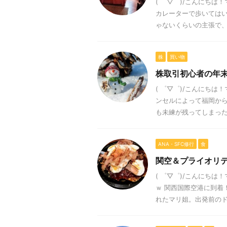
( ゜▽゜)/こんにち
カレーターで歩いては
ゃないくらいの主張で、ち
株
買い物
株取引初心者の年
( ゜▽゜)/こんにち
ンセルによって福岡か
も未練が残ってしまった。
ANA・SFC修行
食
関空＆プライオリテ
( ゜▽゜)/こんにち
ｗ 関西国際空港に到着
れたマリ姐。出発前のドタ