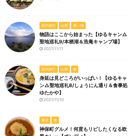
国内旅行
山梨
買い物
物語はここから始まった【ゆるキャン△
聖地巡礼9/本栖湖＆浩庵キャンプ場】
2021/11/11
国内旅行
山梨
食
身延は見どころがいっぱい！【ゆるキャ
ン△聖地巡礼8/しょうにん通り＆食事処
ゆたかや】
2021/11/10
東京
食
神保町グルメ！何度もリピしたくなる欧