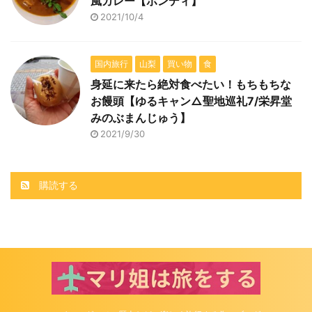
風カレー【ボンディ】
2021/10/4
国内旅行
山梨
買い物
食
身延に来たら絶対食べたい！もちもちな
お饅頭【ゆるキャン△聖地巡礼7/栄昇堂
みのぶまんじゅう】
2021/9/30
購読する