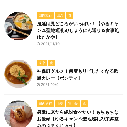
国内旅行
山梨
食
身延は見どころがいっぱい！【ゆるキャ
ン△聖地巡礼8/しょうにん通り＆食事処
ゆたかや】
2021/11/10
東京
食
神保町グルメ！何度もリピしたくなる欧
風カレー【ボンディ】
2021/10/4
国内旅行
山梨
買い物
食
身延に来たら絶対食べたい！もちもちな
お饅頭【ゆるキャン△聖地巡礼7/栄昇堂
みのぶまんじゅう】