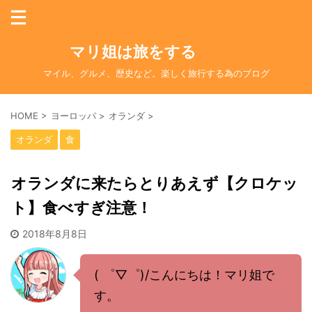
マリ姐は旅をする
マイル、グルメ、歴史など。楽しく旅行する為のブログ
HOME
>
ヨーロッパ
>
オランダ
>
オランダ
食
オランダに来たらとりあえず【クロケッ
ト】食べすぎ注意！
2018年8月8日
( ゜▽゜)/こんにちは！マリ姐で
す。