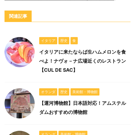
関連記事
イタリア
歴史
食
イタリアに来たならば生ハムメロンを食
べよ！ナヴォ－ナ広場近くのレストラン
【CUL DE SAC】
オランダ
歴史
美術館・博物館
【運河博物館】日本語対応！アムステル
ダムおすすめの博物館
オランダ
美術館・博物館