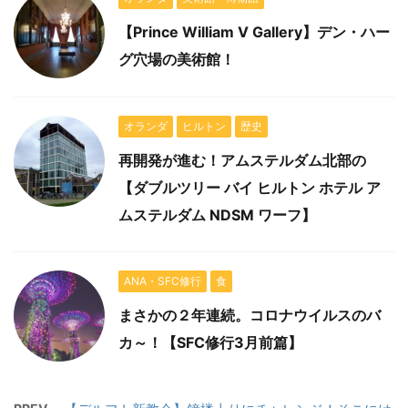
【Prince William V Gallery】デン・ハー
グ穴場の美術館！
オランダ
ヒルトン
歴史
再開発が進む！アムステルダム北部の
【ダブルツリー バイ ヒルトン ホテル ア
ムステルダム NDSM ワーフ】
ANA・SFC修行
食
まさかの２年連続。コロナウイルスのバ
カ～！【SFC修行3月前篇】