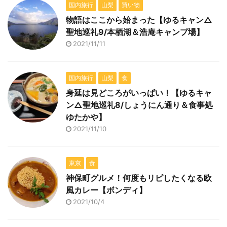
国内旅行
山梨
買い物
物語はここから始まった【ゆるキャン△
聖地巡礼9/本栖湖＆浩庵キャンプ場】
2021/11/11
国内旅行
山梨
食
身延は見どころがいっぱい！【ゆるキャ
ン△聖地巡礼8/しょうにん通り＆食事処
ゆたかや】
2021/11/10
東京
食
神保町グルメ！何度もリピしたくなる欧
風カレー【ボンディ】
2021/10/4