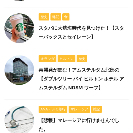
歴史
雑記
食
スタバに大航海時代を見つけた！【スタ
ーバックスとセイレーン】
オランダ
ヒルトン
歴史
再開発が進む！アムステルダム北部の
【ダブルツリー バイ ヒルトン ホテル ア
ムステルダム NDSM ワーフ】
ANA・SFC修行
マレーシア
雑記
【悲報】マレーシアに行けませんでし
た。