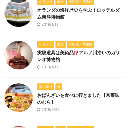
オランダ
歴史
美術館・博物館
オランダの海洋歴史を学ぶ！ロッテルダ
ム海洋博物館
2019/1/13
イタリア
歴史
美術館・博物館
実験道具は美術品
アルノ川沿いのガリ
レオ博物館
2019/1/11
国内旅行
食
おばんざいを食べに行きました【京菜味
のむら】
2019/5/25