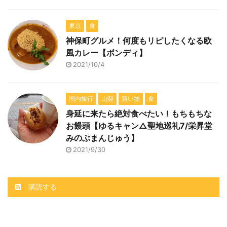
東京
食
神保町グルメ！何度もリピしたくなる欧
風カレー【ボンディ】
2021/10/4
国内旅行
山梨
買い物
食
身延に来たら絶対食べたい！もちもちな
お饅頭【ゆるキャン△聖地巡礼7/栄昇堂
みのぶまんじゅう】
2021/9/30
購読する