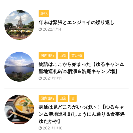
雑記
年末は緊張とエンジョイの繰り返し
2022/1/14
国内旅行
山梨
買い物
物語はここから始まった【ゆるキャン△
聖地巡礼9/本栖湖＆浩庵キャンプ場】
2021/11/11
国内旅行
山梨
食
身延は見どころがいっぱい！【ゆるキャ
ン△聖地巡礼8/しょうにん通り＆食事処
ゆたかや】
2021/11/10