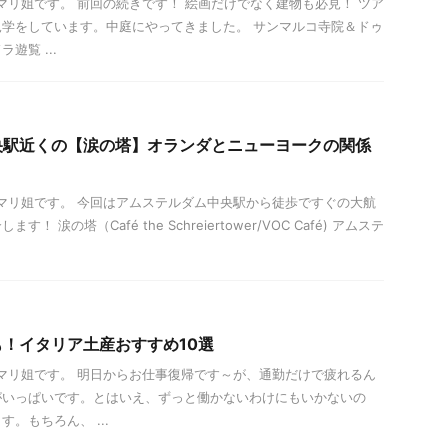
！マリ姐です。 前回の続きです！ 絵画だけでなく建物も必見！ ツア
学をしています。中庭にやってきました。 サンマルコ寺院＆ドゥ
遊覧 ...
央駅近くの【涙の塔】オランダとニューヨークの関係
は！マリ姐です。 今回はアムステルダム中央駅から徒歩ですぐの大航
 涙の塔（Café the Schreiertower/VOC Café) アムステ
！イタリア土産おすすめ10選
は！マリ姐です。 明日からお仕事復帰です～が、通勤だけで疲れるん
がいっぱいです。とはいえ、ずっと働かないわけにもいかないの
。もちろん、 ...