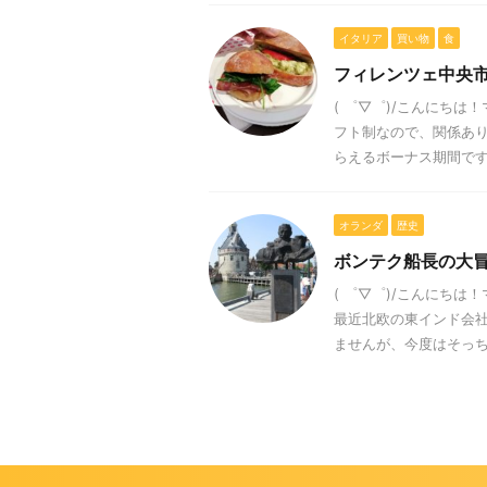
イタリア
買い物
食
フィレンツェ中央
( ゜▽゜)/こんにちは
フト制なので、関係あり
らえるボーナス期間ですが
オランダ
歴史
ボンテク船長の大
( ゜▽゜)/こんにち
最近北欧の東インド会
ませんが、今度はそっち方