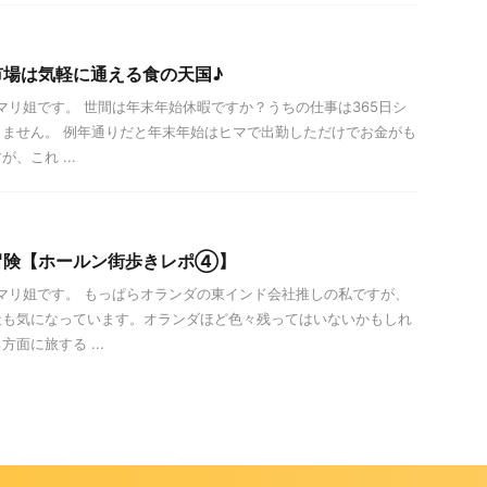
市場は気軽に通える食の天国♪
！マリ姐です。 世間は年末年始休暇ですか？うちの仕事は365日シ
ません。 例年通りだと年末年始はヒマで出勤しただけでお金がも
、これ ...
冒険【ホールン街歩きレポ④】
は！マリ姐です。 もっぱらオランダの東インド会社推しの私ですが、
社も気になっています。オランダほど色々残ってはいないかもしれ
面に旅する ...