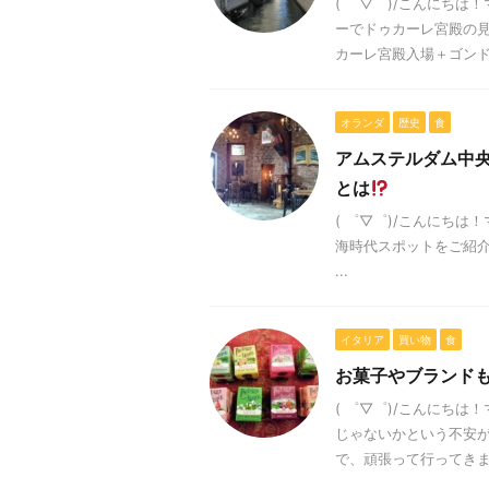
( ゜▽゜)/こんにちは
ーでドゥカーレ宮殿の見
カーレ宮殿入場＋ゴンドラ
オランダ
歴史
食
アムステルダム中
とは
( ゜▽゜)/こんにち
海時代スポットをご紹介します！
...
イタリア
買い物
食
お菓子やブランドも
( ゜▽゜)/こんにち
じゃないかという不安
で、頑張って行ってきます