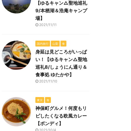
【ゆるキャン△聖地巡礼
9/本栖湖＆浩庵キャンプ
場】
2021/11/11
国内旅行
山梨
食
身延は見どころがいっぱ
い！【ゆるキャン△聖地
巡礼8/しょうにん通り＆
食事処 ゆたかや】
2021/11/10
東京
食
神保町グルメ！何度もリ
ピしたくなる欧風カレー
【ボンディ】
2021/10/4