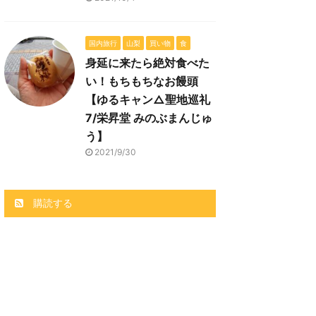
国内旅行
山梨
買い物
食
身延に来たら絶対食べた
い！もちもちなお饅頭
【ゆるキャン△聖地巡礼
7/栄昇堂 みのぶまんじゅ
う】
2021/9/30
購読する