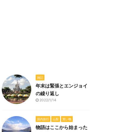
雑記
年末は緊張とエンジョイ
の繰り返し
2022/1/14
国内旅行
山梨
買い物
物語はここから始まった