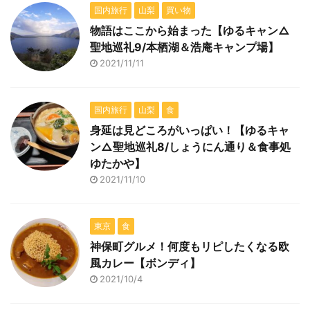
国内旅行
山梨
買い物
物語はここから始まった【ゆるキャン△
聖地巡礼9/本栖湖＆浩庵キャンプ場】
2021/11/11
国内旅行
山梨
食
身延は見どころがいっぱい！【ゆるキャ
ン△聖地巡礼8/しょうにん通り＆食事処
ゆたかや】
2021/11/10
東京
食
神保町グルメ！何度もリピしたくなる欧
風カレー【ボンディ】
2021/10/4