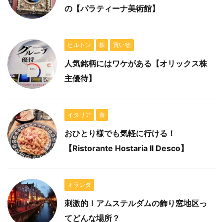
の【パラティーナ美術館】
ヒルトン
株
買い物
人気銘柄にはワケがある【オリックス株
主優待】
イタリア
食
おひとり様でも気軽に行ける！
【Ristorante Hostaria Il Desco】
オランダ
刺激的！アムステルダムの飾り窓地区っ
てどんな場所？