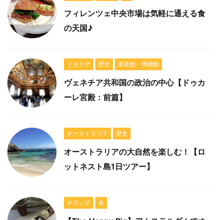
フィレンツェ中央市場は気軽に通える食
の天国♪
イタリア
歴史
美術館・博物館
ヴェネチア共和国の政治の中心【ドゥカ
ーレ宮殿：前篇】
オーストラリア
歴史
オーストラリアの大自然を楽しむ！【ロ
ットネスト島1日ツアー】
オランダ
食