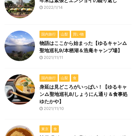
年末は緊張とエンジョイの繰り返し
2022/1/14
国内旅行
山梨
買い物
物語はここから始まった【ゆるキャン△
聖地巡礼9/本栖湖＆浩庵キャンプ場】
2021/11/11
国内旅行
山梨
食
身延は見どころがいっぱい！【ゆるキャ
ン△聖地巡礼8/しょうにん通り＆食事処
ゆたかや】
2021/11/10
東京
食