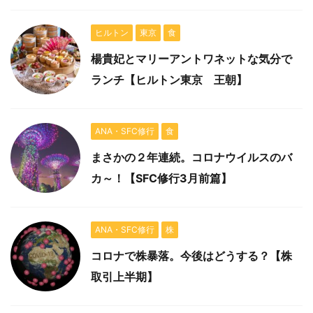
ヒルトン
東京
食
楊貴妃とマリーアントワネットな気分で
ランチ【ヒルトン東京 王朝】
ANA・SFC修行
食
まさかの２年連続。コロナウイルスのバ
カ～！【SFC修行3月前篇】
ANA・SFC修行
株
コロナで株暴落。今後はどうする？【株
取引上半期】