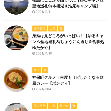
物語はここから始まった【ゆるキャン△
聖地巡礼9/本栖湖＆浩庵キャンプ場】
2021/11/11
国内旅行
山梨
食
身延は見どころがいっぱい！【ゆるキャ
ン△聖地巡礼8/しょうにん通り＆食事処
ゆたかや】
2021/11/10
東京
食
神保町グルメ！何度もリピしたくなる欧
風カレー【ボンディ】
2021/10/4
国内旅行
山梨
買い物
食