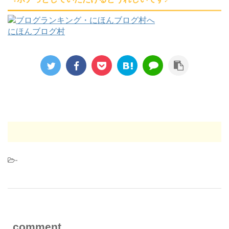
にほんブログ村
-
comment