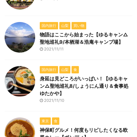
国内旅行
山梨
買い物
物語はここから始まった【ゆるキャン△
聖地巡礼9/本栖湖＆浩庵キャンプ場】
2021/11/11
国内旅行
山梨
食
身延は見どころがいっぱい！【ゆるキャ
ン△聖地巡礼8/しょうにん通り＆食事処
ゆたかや】
2021/11/10
東京
食
神保町グルメ！何度もリピしたくなる欧