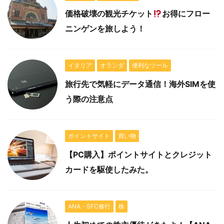
価格破壊の観光チケット
お得にフロー
ニンゲンを旅しよう！
イタリア
オランダ
便利なツール
旅行先で気軽にデータ通信！海外SIMを使
う際の注意点
ポイントサイト
買い物
【PC購入】ポイントサイトとクレジット
カードを駆使したみた。
ANA・SFC修行
株