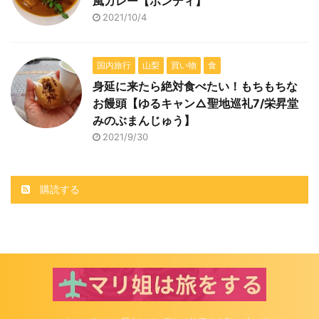
風カレー【ボンディ】
2021/10/4
国内旅行
山梨
買い物
食
身延に来たら絶対食べたい！もちもちな
お饅頭【ゆるキャン△聖地巡礼7/栄昇堂
みのぶまんじゅう】
2021/9/30
購読する