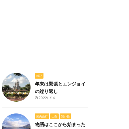
雑記
年末は緊張とエンジョイ
の繰り返し
2022/1/14
国内旅行
山梨
買い物
物語はここから始まった