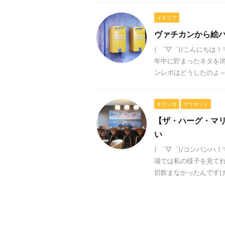
イタリア
ヴァチカンから絵
( ゜▽゜)/こんにち
年中に貯まったネタを消
ンレポはどうしたのよ～ っ
オランダ
マリオット
【ザ・ハーグ・マ
い
( ゜▽゜)/コンバン
場では私の様子を見てれ
切飲まなかったんですけど