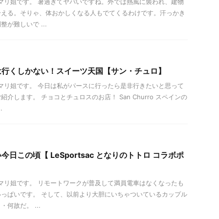
は！マリ姐です。 暑過ぎてヤバいですね。外では熱風に襲われ、建物
冷える。そりゃ、体おかしくなる人もでてくるわけです。汗っかき
が難しいで ...
は行くしかない！スイーツ天国【サン・チュロ】
は！マリ姐です。 今日は私がパースに行ったら是非行きたいと思って
介します。 チョコとチュロスのお店！ San Churro スペインの
.
日この頃【 LeSportsac となりのトトロ コラボポ
は！マリ姐です。 リモートワークが普及して満員電車はなくなったも
っぱいです。 そして、以前より大胆にいちゃついているカップル
何故だ。 ...