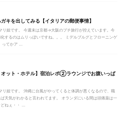
ハガキを出してみる【イタリアの郵便事情】
は！マリ姐です。 今週末は京都→大阪のプチ旅行が控えています。今
化するのはムリっぽいですね。。。 ミデルブルグとフローニンゲ
てかア ...
リオット・ホテル】宿泊レポ②ラウンジでお腹いっぱ
ハ！マリ姐です。 沖縄に台風がやってくると体調が悪くなるので、職
ば天気がわかると言われてます。 オランダにいる間は頭痛薬は一
ねぇ・・ ...