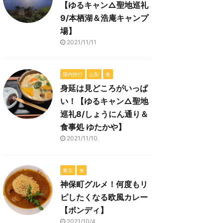
【ゆるキャン△聖地巡礼
9/本栖湖＆浩庵キャンプ
場】
2021/11/11
国内旅行
山梨
食
身延は見どころがいっぱ
い！【ゆるキャン△聖地
巡礼8/しょうにん通り＆
食事処 ゆたかや】
2021/11/10
東京
食
神保町グルメ！何度もリ
ピしたくなる欧風カレー
【ボンディ】
2021/10/4