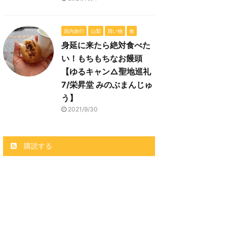
国内旅行
山梨
買い物
食
身延に来たら絶対食べた
い！もちもちなお饅頭
【ゆるキャン△聖地巡礼
7/栄昇堂 みのぶまんじゅ
う】
2021/9/30
購読する