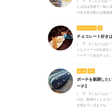
( ゜▽゜)/こんにち
に入れば冷房で一気に
の冷え性の私には体温調整
オーストラリア
食
チョコレート好き
( ゜▽゜)/こんにち
いたスイーツのお店をご紹
ドーナツであるチュロ ..
買い物
雑記
ポーチを新調したい今
ーチ】
( ゜▽゜)/こんにち
のの、新宿行くと人でい
が増えているような・・・