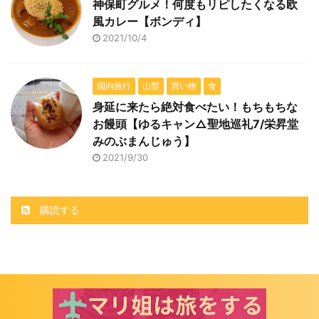
神保町グルメ！何度もリピしたくなる欧
風カレー【ボンディ】
2021/10/4
国内旅行
山梨
買い物
食
身延に来たら絶対食べたい！もちもちな
お饅頭【ゆるキャン△聖地巡礼7/栄昇堂
みのぶまんじゅう】
2021/9/30
購読する