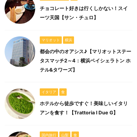
チョコレート好きは行くしかない！スイ
ーツ天国【サン・チュロ】
マリオット
横浜
都会の中のオアシス♪【マリオットステー
タスマッチ2～4：横浜ベイシェラトン ホ
テル&タワーズ】
イタリア
食
ホテルから徒歩ですぐ！美味しいイタリ
アンを食す！【Trattoria I Due G】
国内旅行
山梨
食