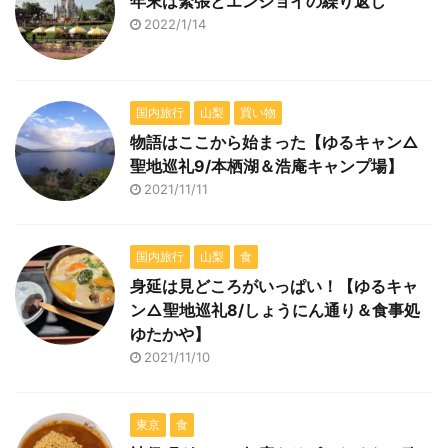
年末は緊張とエンジョイの繰り返し
2022/1/14
国内旅行
山梨
買い物
物語はここから始まった【ゆるキャン△
聖地巡礼9/本栖湖＆浩庵キャンプ場】
2021/11/11
国内旅行
山梨
食
身延は見どころがいっぱい！【ゆるキャ
ン△聖地巡礼8/しょうにん通り＆食事処
ゆたかや】
2021/11/10
東京
食