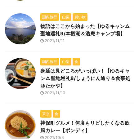
国内旅行
山梨
買い物
物語はここから始まった【ゆるキャン△
聖地巡礼9/本栖湖＆浩庵キャンプ場】
2021/11/11
国内旅行
山梨
食
身延は見どころがいっぱい！【ゆるキャ
ン△聖地巡礼8/しょうにん通り＆食事処
ゆたかや】
2021/11/10
東京
食
神保町グルメ！何度もリピしたくなる欧
風カレー【ボンディ】
2021/10/4