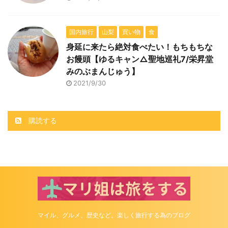
国内旅行
山梨
買い物
食
身延に来たら絶対食べたい！もちもちな
お饅頭【ゆるキャン△聖地巡礼7/栄昇堂
みのぶまんじゅう】
2021/9/30
購読する
マイル、グルメ、歴史など。楽しく旅行する為のブログ