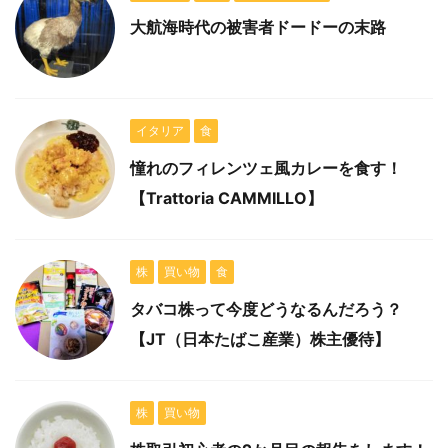
大航海時代の被害者ドードーの末路
イタリア
食
憧れのフィレンツェ風カレーを食す！
【Trattoria CAMMILLO】
株
買い物
食
タバコ株って今度どうなるんだろう？
【JT（日本たばこ産業）株主優待】
株
買い物