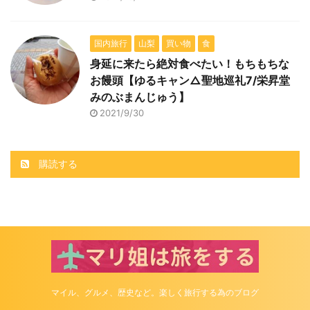
国内旅行
山梨
買い物
食
身延に来たら絶対食べたい！もちもちな
お饅頭【ゆるキャン△聖地巡礼7/栄昇堂
みのぶまんじゅう】
2021/9/30
購読する
マイル、グルメ、歴史など。楽しく旅行する為のブログ