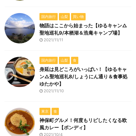
国内旅行
山梨
買い物
物語はここから始まった【ゆるキャン△
聖地巡礼9/本栖湖＆浩庵キャンプ場】
2021/11/11
国内旅行
山梨
食
身延は見どころがいっぱい！【ゆるキャ
ン△聖地巡礼8/しょうにん通り＆食事処
ゆたかや】
2021/11/10
東京
食
神保町グルメ！何度もリピしたくなる欧
風カレー【ボンディ】
2021/10/4