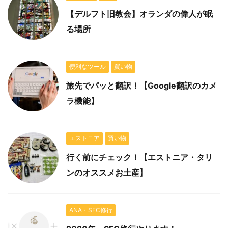
【デルフト旧教会】オランダの偉人が眠
る場所
便利なツール
買い物
旅先でパッと翻訳！【Google翻訳のカメ
ラ機能】
エストニア
買い物
行く前にチェック！【エストニア・タリ
ンのオススメお土産】
ANA・SFC修行