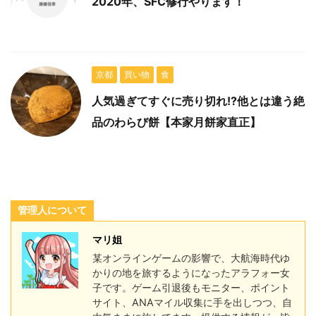
2020年、SFC修行やります！
京都
買い物
食
人気過ぎてすぐに売り切れ!?他とは違う絶
品のわらび餅【本家月餅家直正】
管理人について
マリ姐
某オンラインゲームの影響で、大航海時代ゆ
かりの地を旅するようになったアラフォー女
子です。ゲーム引退後もモニター、ポイント
サイト、ANAマイル収集に手を出しつつ、自