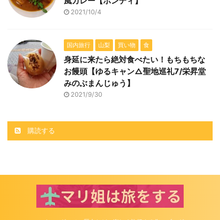
風カレー【ボンディ】
2021/10/4
国内旅行
山梨
買い物
食
身延に来たら絶対食べたい！もちもちな
お饅頭【ゆるキャン△聖地巡礼7/栄昇堂
みのぶまんじゅう】
2021/9/30
購読する