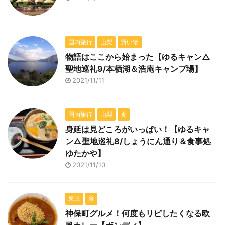
国内旅行
山梨
買い物
物語はここから始まった【ゆるキャン△
聖地巡礼9/本栖湖＆浩庵キャンプ場】
2021/11/11
国内旅行
山梨
食
身延は見どころがいっぱい！【ゆるキャ
ン△聖地巡礼8/しょうにん通り＆食事処
ゆたかや】
2021/11/10
東京
食
神保町グルメ！何度もリピしたくなる欧