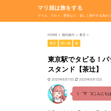
マリ姐は旅をする
マイル、グルメ、歴史など。楽しく旅行する為の
HOME
>
国内旅行
>
東京
>
東京
買い物
食
東京駅でタピる！パ
スタンド【茶辻】
2020年8月11日
2020年8月12日
( ゜▽゜)/こんに