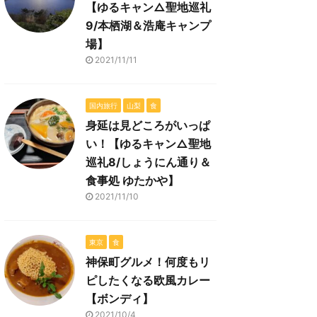
【ゆるキャン△聖地巡礼
9/本栖湖＆浩庵キャンプ
場】
2021/11/11
国内旅行
山梨
食
身延は見どころがいっぱ
い！【ゆるキャン△聖地
巡礼8/しょうにん通り＆
食事処 ゆたかや】
2021/11/10
東京
食
神保町グルメ！何度もリ
ピしたくなる欧風カレー
【ボンディ】
2021/10/4