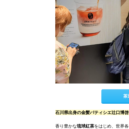
茶
石川県出身の金髪パティシエ
辻口博啓
香り豊かな
琉球紅茶
をはじめ、世界各