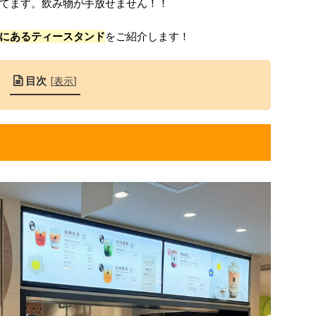
てます。飲み物が手放せません！！
にあるティースタンド
をご紹介します！
目次
[
表示
]