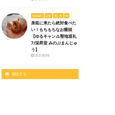
国内旅行
山梨
買い物
食
身延に来たら絶対食べた
い！もちもちなお饅頭
【ゆるキャン△聖地巡礼
7/栄昇堂 みのぶまんじゅ
う】
2021/9/30
購読する