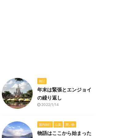
雑記
年末は緊張とエンジョイ
の繰り返し
2022/1/14
国内旅行
山梨
買い物
物語はここから始まった