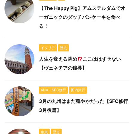
【The Happy Pig】アムステルダムでオ
ーガニックのダッチパンケーキを食べ
る！
イタリア
歴史
人生を変える眺め
ここははずせない
【ヴェネチアの鐘楼】
ANA・SFC修行
国内旅行
3月の九州はまだ穏やかだった【SFC修行
3月後篇】
東京
歴史