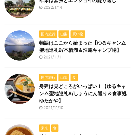
年末は緊張とエンジョイの繰り返し
2022/1/14
国内旅行
山梨
買い物
物語はここから始まった【ゆるキャン△
聖地巡礼9/本栖湖＆浩庵キャンプ場】
2021/11/11
国内旅行
山梨
食
身延は見どころがいっぱい！【ゆるキャ
ン△聖地巡礼8/しょうにん通り＆食事処
ゆたかや】
2021/11/10
東京
食