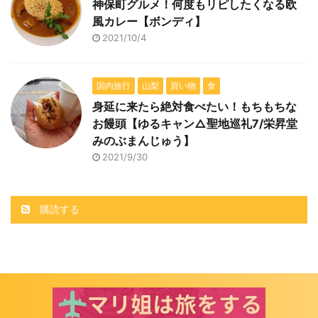
神保町グルメ！何度もリピしたくなる欧
風カレー【ボンディ】
2021/10/4
国内旅行
山梨
買い物
食
身延に来たら絶対食べたい！もちもちな
お饅頭【ゆるキャン△聖地巡礼7/栄昇堂
みのぶまんじゅう】
2021/9/30
購読する