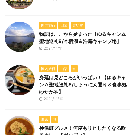
国内旅行
山梨
買い物
物語はここから始まった【ゆるキャン△
聖地巡礼9/本栖湖＆浩庵キャンプ場】
2021/11/11
国内旅行
山梨
食
身延は見どころがいっぱい！【ゆるキャ
ン△聖地巡礼8/しょうにん通り＆食事処
ゆたかや】
2021/11/10
東京
食
神保町グルメ！何度もリピしたくなる欧