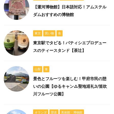
【運河博物館】日本語対応！アムステル
ダムおすすめの博物館
東京
買い物
食
東京駅でタピる！パティシエプロデュー
スのティースタンド【茶辻】
山梨
食
景色とフルーツを楽しむ！甲府市民の憩
いの公園【ゆるキャン△聖地巡礼3/笛吹
川フルーツ公園】
オランダ
歴史
美術館・博物館