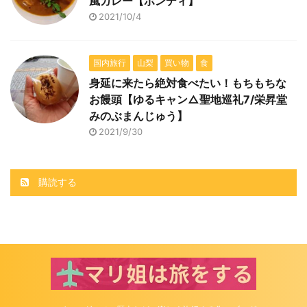
風カレー【ボンディ】
2021/10/4
国内旅行
山梨
買い物
食
身延に来たら絶対食べたい！もちもちな
お饅頭【ゆるキャン△聖地巡礼7/栄昇堂
みのぶまんじゅう】
2021/9/30
購読する