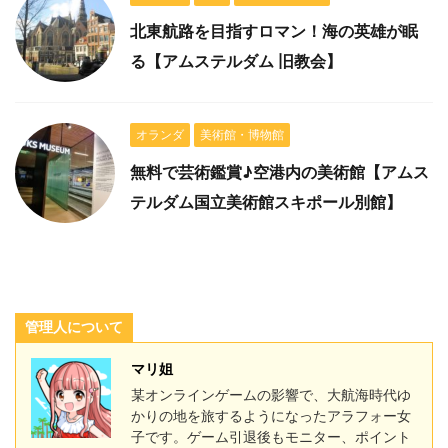
北東航路を目指すロマン！海の英雄が眠
る【アムステルダム 旧教会】
オランダ
美術館・博物館
無料で芸術鑑賞♪空港内の美術館【アムス
テルダム国立美術館スキポール別館】
管理人について
マリ姐
某オンラインゲームの影響で、大航海時代ゆ
かりの地を旅するようになったアラフォー女
子です。ゲーム引退後もモニター、ポイント