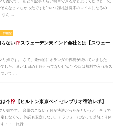
は！マリ姐です。 あと１記事くらい執筆できるかと思ってたけど、化
んなヒマなかったです(;´･ω･) 謝礼は将来のマイルになるの
ん ...
・博物館
知らない
スウェーデン東インド会社とは【スウェー
は！マリ姐です。 さて、発作的にオランダの投稿が続いていました
でした。まだ１日めも終わってない(;^ω^) 今回は無料で入れるス
いて ...
浜は今
【ヒルトン東京ベイ セレブリオ宿泊レポ】
は！マリ姐です。 台風のこない７月が快適だったかというと、そうで
安定しなくて、体調も安定しない。アラフォーになって以前より体
・・・旅行 ...