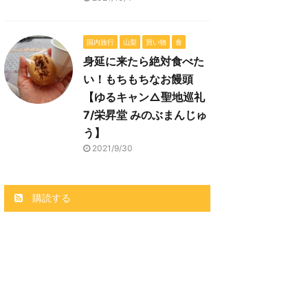
国内旅行
山梨
買い物
食
身延に来たら絶対食べた
い！もちもちなお饅頭
【ゆるキャン△聖地巡礼
7/栄昇堂 みのぶまんじゅ
う】
2021/9/30
購読する