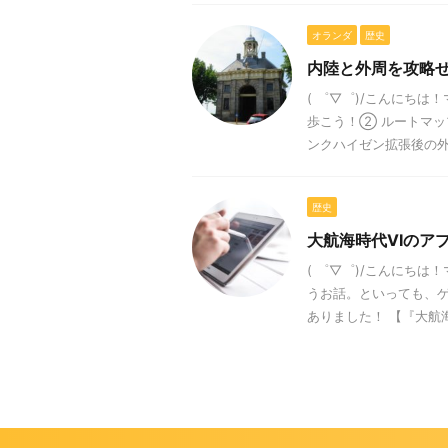
オランダ
歴史
内陸と外周を攻略
( ゜▽゜)/こんにち
歩こう！② ルートマッ
ンクハイゼン拡張後の外周
歴史
大航海時代VIのア
( ゜▽゜)/こんにち
うお話。といっても、ゲ
ありました！ 【『大航海時