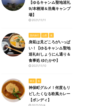
【ゆるキャン△聖地巡礼
9/本栖湖＆浩庵キャンプ
場】
2021/11/11
国内旅行
山梨
食
身延は見どころがいっぱ
い！【ゆるキャン△聖地
巡礼8/しょうにん通り＆
食事処 ゆたかや】
2021/11/10
東京
食
神保町グルメ！何度もリ
ピしたくなる欧風カレー
【ボンディ】
2021/10/4