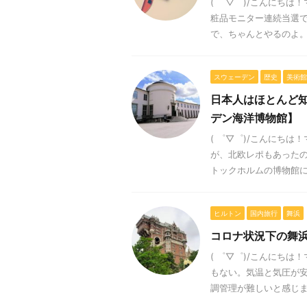
( ゜▽゜)/こんにち
粧品モニター連続当選でそ
で、ちゃんとやるのよ。 な
スウェーデン
歴史
美術館
日本人はほとんど
デン海洋博物館】
( ゜▽゜)/こんにち
が、北欧レポもあったの
トックホルムの博物館につ
ヒルトン
国内旅行
舞浜
コロナ状況下の舞
( ゜▽゜)/こんにち
もない。気温と気圧が
調管理が難しいと感じます