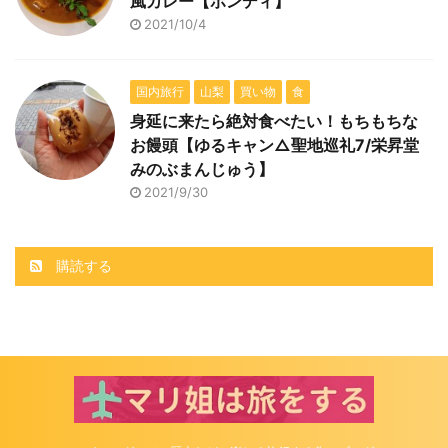
風カレー【ボンディ】
2021/10/4
国内旅行
山梨
買い物
食
身延に来たら絶対食べたい！もちもちな
お饅頭【ゆるキャン△聖地巡礼7/栄昇堂
みのぶまんじゅう】
2021/9/30
購読する