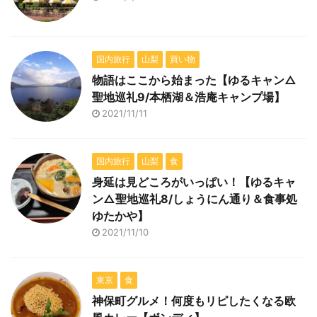
国内旅行
山梨
買い物
物語はここから始まった【ゆるキャン△
聖地巡礼9/本栖湖＆浩庵キャンプ場】
2021/11/11
国内旅行
山梨
食
身延は見どころがいっぱい！【ゆるキャ
ン△聖地巡礼8/しょうにん通り＆食事処
ゆたかや】
2021/11/10
東京
食
神保町グルメ！何度もリピしたくなる欧