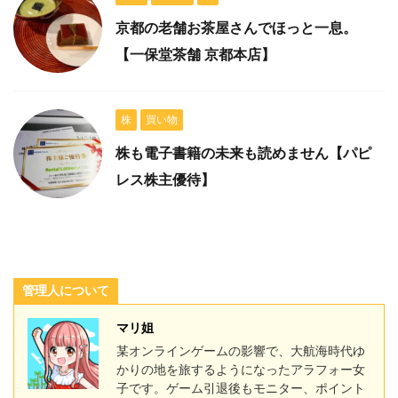
京都の老舗お茶屋さんでほっと一息。
【一保堂茶舗 京都本店】
株
買い物
株も電子書籍の未来も読めません【パピ
レス株主優待】
管理人について
マリ姐
某オンラインゲームの影響で、大航海時代ゆ
かりの地を旅するようになったアラフォー女
子です。ゲーム引退後もモニター、ポイント