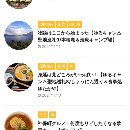
国内旅行
山梨
買い物
物語はここから始まった【ゆるキャン△
聖地巡礼9/本栖湖＆浩庵キャンプ場】
2021/11/11
国内旅行
山梨
食
身延は見どころがいっぱい！【ゆるキャ
ン△聖地巡礼8/しょうにん通り＆食事処
ゆたかや】
2021/11/10
東京
食
神保町グルメ！何度もリピしたくなる欧