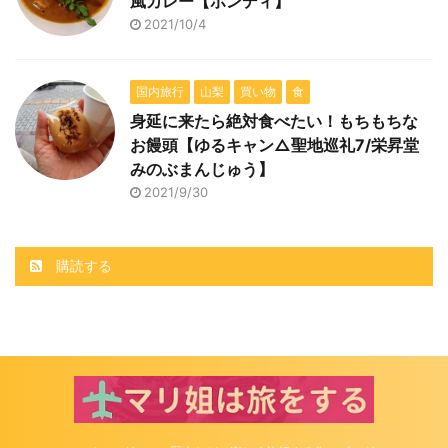
風カレー【ボンディ】
2021/10/4
国内旅行
山梨
買い物
食
身延に来たら絶対食べたい！もちもちな
お饅頭【ゆるキャン△聖地巡礼7/栄昇堂
みのぶまんじゅう】
2021/9/30
購読する