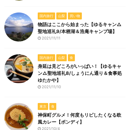
国内旅行
山梨
買い物
物語はここから始まった【ゆるキャン△
聖地巡礼9/本栖湖＆浩庵キャンプ場】
2021/11/11
国内旅行
山梨
食
身延は見どころがいっぱい！【ゆるキャ
ン△聖地巡礼8/しょうにん通り＆食事処
ゆたかや】
2021/11/10
東京
食
神保町グルメ！何度もリピしたくなる欧
風カレー【ボンディ】
2021/10/4