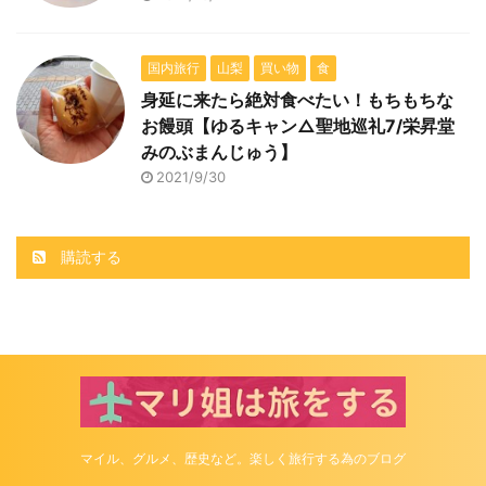
国内旅行
山梨
買い物
食
身延に来たら絶対食べたい！もちもちな
お饅頭【ゆるキャン△聖地巡礼7/栄昇堂
みのぶまんじゅう】
2021/9/30
購読する
マイル、グルメ、歴史など。楽しく旅行する為のブログ