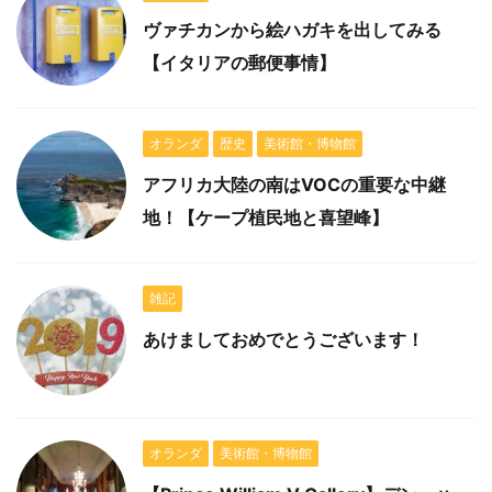
ヴァチカンから絵ハガキを出してみる
【イタリアの郵便事情】
オランダ
歴史
美術館・博物館
アフリカ大陸の南はVOCの重要な中継
地！【ケープ植民地と喜望峰】
雑記
あけましておめでとうございます！
オランダ
美術館・博物館