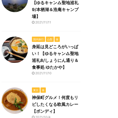
【ゆるキャン△聖地巡礼
9/本栖湖＆浩庵キャンプ
場】
2021/11/11
国内旅行
山梨
食
身延は見どころがいっぱ
い！【ゆるキャン△聖地
巡礼8/しょうにん通り＆
食事処 ゆたかや】
2021/11/10
東京
食
神保町グルメ！何度もリ
ピしたくなる欧風カレー
【ボンディ】
2021/10/4