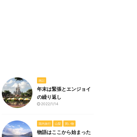
雑記
年末は緊張とエンジョイ
の繰り返し
2022/1/14
国内旅行
山梨
買い物
物語はここから始まった