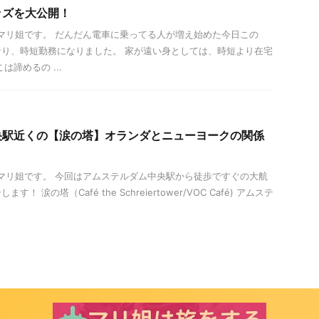
ッズを大公開！
は！マリ姐です。 だんだん電車に乗ってる人が増え始めた今日この
り、時短勤務になりました。 家が遠い身としては、時短より在宅
は諦めるの ...
央駅近くの【涙の塔】オランダとニューヨークの関係
は！マリ姐です。 今回はアムステルダム中央駅から徒歩ですぐの大航
 涙の塔（Café the Schreiertower/VOC Café) アムステ