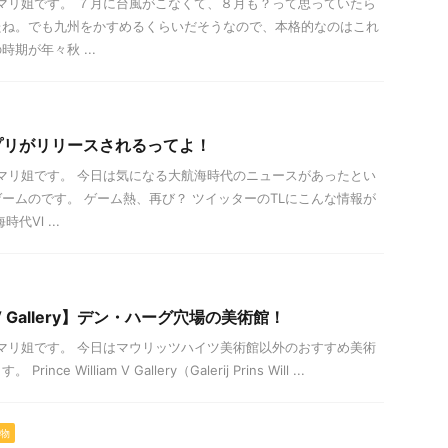
は！マリ姐です。 ７月に台風がこなくて、８月も？って思っていたら
たね。でも九州をかすめるくらいだそうなので、本格的なのはこれ
期が年々秋 ...
プリがリリースされるってよ！
は！マリ姐です。 今日は気になる大航海時代のニュースがあったとい
ームのです。 ゲーム熱、再び？ ツイッターのTLにこんな情報が
代Ⅵ ...
iam V Gallery】デン・ハーグ穴場の美術館！
は！マリ姐です。 今日はマウリッツハイツ美術館以外のおすすめ美術
e William V Gallery（Galerij Prins Will ...
物