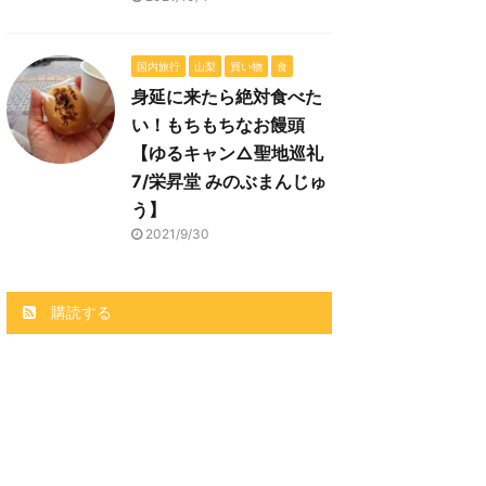
国内旅行
山梨
買い物
食
身延に来たら絶対食べた
い！もちもちなお饅頭
【ゆるキャン△聖地巡礼
7/栄昇堂 みのぶまんじゅ
う】
2021/9/30
購読する