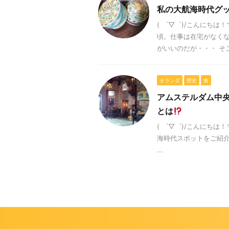
私の大航海時代グ
( ゜▽゜)/こんにち
頃。仕事は在宅がなくな
がいいのだが・・・ そこ
オランダ
歴史
食
アムステルダム中
とは
( ゜▽゜)/こんにち
海時代スポットをご紹介します！
...