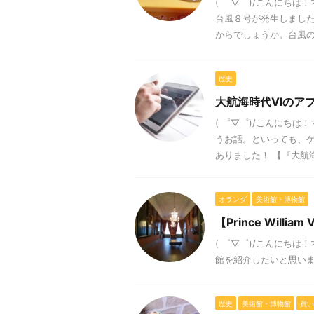
( ゜▽゜)/こんにち
台風８号が発生しまし
からでしょうか。台風の時
歴史
大航海時代VIのア
( ゜▽゜)/こんにち
うお話。といっても、ゲ
ありました！ 【『大航海時
オランダ
美術館・博物館
【Prince Will
( ゜▽゜)/こんにち
館を紹介したいと思います。 Princ
歴史
美術館・博物館
買い