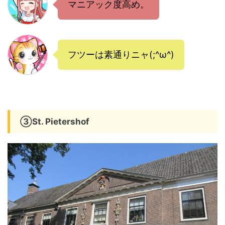
マニアック度高め。
フツーは素通りニャ(;^ω^)
③
St. Pietershof