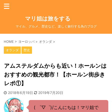
マリ姐は旅をする
マイル、グルメ、歴史など。楽しく旅行する為のブログ
HOME
>
ヨーロッパ
>
オランダ
>
オランダ
歴史
アムステルダムからも近い！ホールンは
おすすめの観光都市！【ホールン街歩き
レポ①】
2018年6月19日
2019年7月20日
( ゜▽゜)/こんにちは！マリ姐で