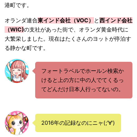
港町です。
オランダ連合
東インド会社（VOC）
と
西インド会社
（WIC)
の支社があった街で、オランダ黄金時代に
大繁栄しました。現在はたくさんのヨットが停泊す
る静かな町です。
フォートラベルでホールン検索か
けると上の方に中の人でてくるっ
てどんだけ日本人行ってないの。
2016年の記録なのにニャ(;'∀')