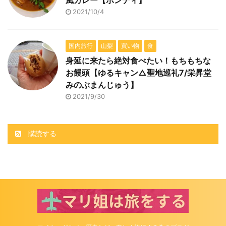
風カレー【ボンディ】
2021/10/4
国内旅行
山梨
買い物
食
身延に来たら絶対食べたい！もちもちな
お饅頭【ゆるキャン△聖地巡礼7/栄昇堂
みのぶまんじゅう】
2021/9/30
購読する