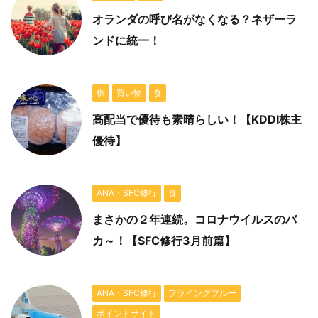
オランダの呼び名がなくなる？ネザーラ
ンドに統一！
株
買い物
食
高配当で優待も素晴らしい！【KDDI株主
優待】
ANA・SFC修行
食
まさかの２年連続。コロナウイルスのバ
カ～！【SFC修行3月前篇】
ANA・SFC修行
フライングブルー
ポイントサイト