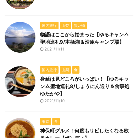
国内旅行
山梨
買い物
物語はここから始まった【ゆるキャン△
聖地巡礼9/本栖湖＆浩庵キャンプ場】
2021/11/11
国内旅行
山梨
食
身延は見どころがいっぱい！【ゆるキャ
ン△聖地巡礼8/しょうにん通り＆食事処
ゆたかや】
2021/11/10
東京
食
神保町グルメ！何度もリピしたくなる欧