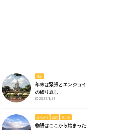
雑記
年末は緊張とエンジョイ
の繰り返し
2022/1/14
国内旅行
山梨
買い物
物語はここから始まった