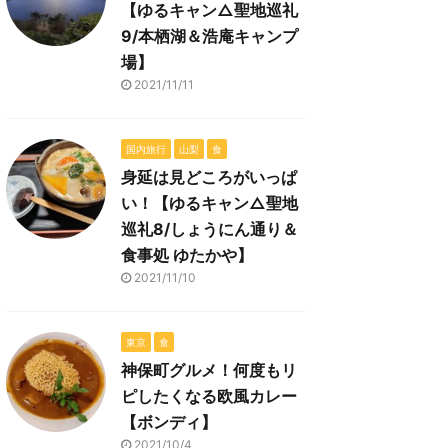
【ゆるキャン△聖地巡礼
9/本栖湖＆浩庵キャンプ
場】
2021/11/11
国内旅行
山梨
食
身延は見どころがいっぱ
い！【ゆるキャン△聖地
巡礼8/しょうにん通り＆
食事処 ゆたかや】
2021/11/10
東京
食
神保町グルメ！何度もリ
ピしたくなる欧風カレー
【ボンディ】
2021/10/4