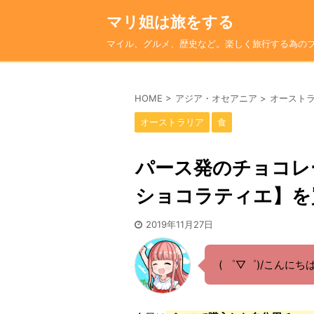
マリ姐は旅をする
マイル、グルメ、歴史など。楽しく旅行する為の
HOME
>
アジア・オセアニア
>
オースト
オーストラリア
食
パース発のチョコレ
ショコラティエ】を
2019年11月27日
( ゜▽゜)/こんに