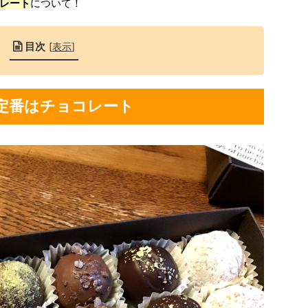
レート
について！
目次
[
表示
]
定番はチョコレート