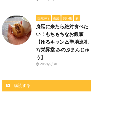
国内旅行
山梨
買い物
食
身延に来たら絶対食べた
い！もちもちなお饅頭
【ゆるキャン△聖地巡礼
7/栄昇堂 みのぶまんじゅ
う】
2021/9/30
購読する