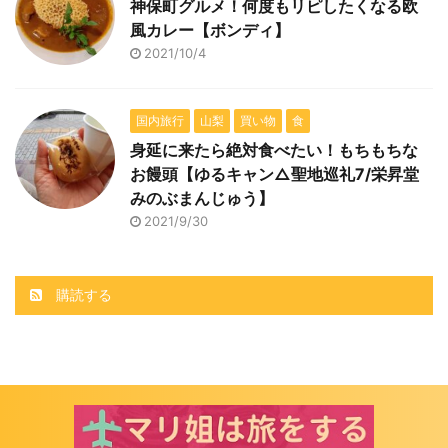
神保町グルメ！何度もリピしたくなる欧
風カレー【ボンディ】
2021/10/4
国内旅行
山梨
買い物
食
身延に来たら絶対食べたい！もちもちな
お饅頭【ゆるキャン△聖地巡礼7/栄昇堂
みのぶまんじゅう】
2021/9/30
購読する