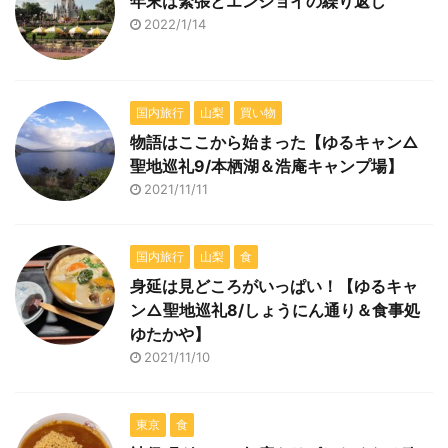
年末は緊張とエンジョイの繰り返し
2022/1/14
国内旅行
山梨
買い物
物語はここから始まった【ゆるキャン△
聖地巡礼9/本栖湖＆浩庵キャンプ場】
2021/11/11
国内旅行
山梨
食
身延は見どころがいっぱい！【ゆるキャ
ン△聖地巡礼8/しょうにん通り＆食事処
ゆたかや】
2021/11/10
東京
食