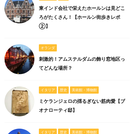
東インド会社で栄えたホールンは見どこ
ろがたくさん！【ホールン街歩きレポ
②】
オランダ
刺激的！アムステルダムの飾り窓地区っ
てどんな場所？
イタリア
歴史
美術館・博物館
ミケランジェロの揺るぎない筋肉愛【ブ
オナローティ邸】
イタリア
歴史
美術館・博物館