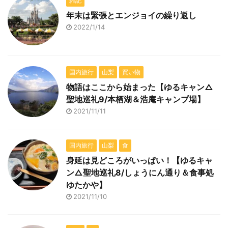
雑記
年末は緊張とエンジョイの繰り返し
2022/1/14
国内旅行
山梨
買い物
物語はここから始まった【ゆるキャン△
聖地巡礼9/本栖湖＆浩庵キャンプ場】
2021/11/11
国内旅行
山梨
食
身延は見どころがいっぱい！【ゆるキャ
ン△聖地巡礼8/しょうにん通り＆食事処
ゆたかや】
2021/11/10