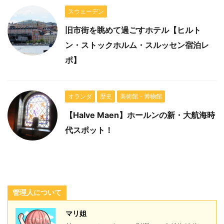
スウェーデン
旧市街を眺めて過ごすホテル【ヒルト
ン・ストックホルム・スルッセン宿泊レ
ポ】
オランダ
歴史
美術館・博物館
【Halve Maen】ホールンの新・大航海時
代スポット！
管理人について
マリ姐