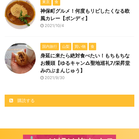
東京
食
神保町グルメ！何度もリピしたくなる欧
風カレー【ボンディ】
2021/10/4
国内旅行
山梨
買い物
食
身延に来たら絶対食べたい！もちもちな
お饅頭【ゆるキャン△聖地巡礼7/栄昇堂
みのぶまんじゅう】
2021/9/30
購読する