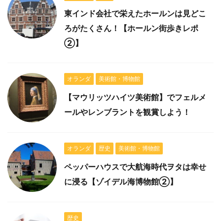
東インド会社で栄えたホールンは見どこ
ろがたくさん！【ホールン街歩きレポ
②】
オランダ
美術館・博物館
【マウリッツハイツ美術館】でフェルメ
ールやレンブラントを観賞しよう！
オランダ
歴史
美術館・博物館
ペッパーハウスで大航海時代ヲタは幸せ
に浸る【ゾイデル海博物館②】
歴史