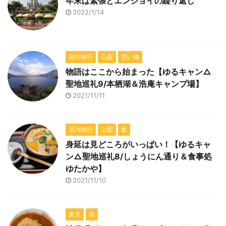
年末は緊張とエンジョイの繰り返し
2022/1/14
国内旅行
山梨
買い物
物語はここから始まった【ゆるキャン△
聖地巡礼9/本栖湖＆浩庵キャンプ場】
2021/11/11
国内旅行
山梨
食
身延は見どころがいっぱい！【ゆるキャ
ン△聖地巡礼8/しょうにん通り＆食事処
ゆたかや】
2021/11/10
東京
食