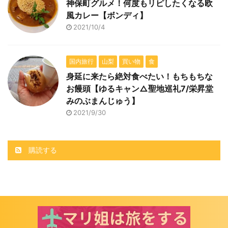
神保町グルメ！何度もリピしたくなる欧
風カレー【ボンディ】
2021/10/4
国内旅行
山梨
買い物
食
身延に来たら絶対食べたい！もちもちな
お饅頭【ゆるキャン△聖地巡礼7/栄昇堂
みのぶまんじゅう】
2021/9/30
購読する