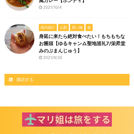
風カレー【ボンディ】
2021/10/4
国内旅行
山梨
買い物
食
身延に来たら絶対食べたい！もちもちな
お饅頭【ゆるキャン△聖地巡礼7/栄昇堂
みのぶまんじゅう】
2021/9/30
購読する