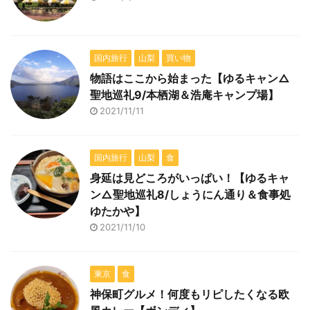
国内旅行
山梨
買い物
物語はここから始まった【ゆるキャン△
聖地巡礼9/本栖湖＆浩庵キャンプ場】
2021/11/11
国内旅行
山梨
食
身延は見どころがいっぱい！【ゆるキャ
ン△聖地巡礼8/しょうにん通り＆食事処
ゆたかや】
2021/11/10
東京
食
神保町グルメ！何度もリピしたくなる欧