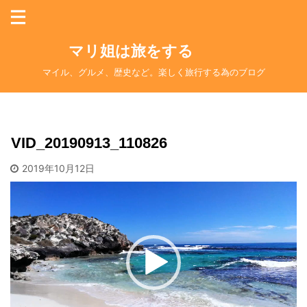
マリ姐は旅をする
マイル、グルメ、歴史など。楽しく旅行する為のブログ
VID_20190913_110826
2019年10月12日
動
画
プ
レ
ー
ヤ
ー