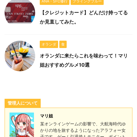
ANA・SFC修行
フライングブルー
【クレジットカード】どんだけ持ってる
か見直してみた。
オランダ
食
オランダに来たらこれを味わって！マリ
姐おすすめグルメ10選
管理人について
マリ姐
某オンラインゲームの影響で、大航海時代ゆ
かりの地を旅するようになったアラフォー女
子です。ゲーム引退後もモニター、ポイント