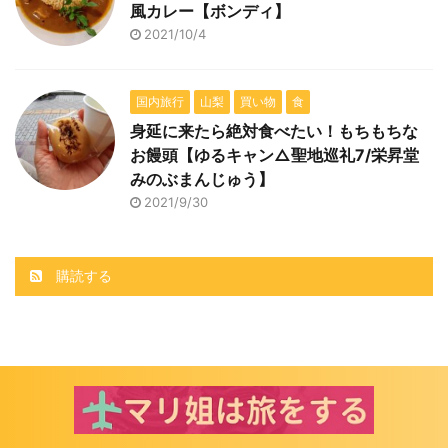
風カレー【ボンディ】
2021/10/4
国内旅行
山梨
買い物
食
身延に来たら絶対食べたい！もちもちな
お饅頭【ゆるキャン△聖地巡礼7/栄昇堂
みのぶまんじゅう】
2021/9/30
購読する