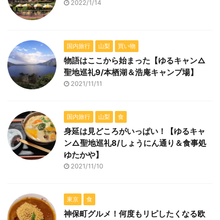
2022/1/14
国内旅行
山梨
買い物
物語はここから始まった【ゆるキャン△
聖地巡礼9/本栖湖＆浩庵キャンプ場】
2021/11/11
国内旅行
山梨
食
身延は見どころがいっぱい！【ゆるキャ
ン△聖地巡礼8/しょうにん通り＆食事処
ゆたかや】
2021/11/10
東京
食
神保町グルメ！何度もリピしたくなる欧