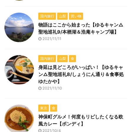
国内旅行
山梨
買い物
物語はここから始まった【ゆるキャン△
聖地巡礼9/本栖湖＆浩庵キャンプ場】
2021/11/11
国内旅行
山梨
食
身延は見どころがいっぱい！【ゆるキャ
ン△聖地巡礼8/しょうにん通り＆食事処
ゆたかや】
2021/11/10
東京
食
神保町グルメ！何度もリピしたくなる欧
風カレー【ボンディ】
2021/10/4