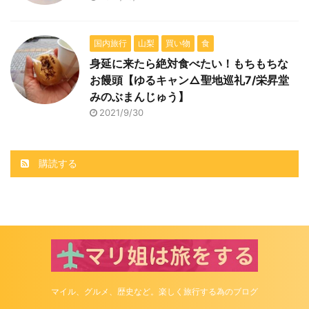
国内旅行
山梨
買い物
食
身延に来たら絶対食べたい！もちもちな
お饅頭【ゆるキャン△聖地巡礼7/栄昇堂
みのぶまんじゅう】
2021/9/30
購読する
マイル、グルメ、歴史など。楽しく旅行する為のブログ