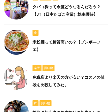
タバコ株って今度どうなるんだろう？
【JT（日本たばこ産業）株主優待】
食
米粉麺って糖質高いの？【ブンボ―フ
エ】
楽天
買い物
免税店より楽天の方が安い？コスメの値
段を比較してみた。
株
買い物