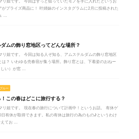
は！マリ姐です。 今回はずっと狙っていたモノを手に入れたというお
アがプライズ商品に！ 叶姉妹のインスタグラムに2月に投稿された
...
ルダムの飾り窓地区ってどんな場所？
は！マリ姐です。 今回は知る人ぞ知る、アムステルダムの飾り窓地区
とは？ いわゆる売春宿が集う場所。飾り窓とは、下着姿のおねー
い）が窓 ...
ブルー
る！この春はどこに旅行する？
は！マリ姐です。 現在春の旅行について計画中！というお話。 有休ゲ
20日有休が取得できます。私の有休は旅行の為のもの♪というわけ
てお ...