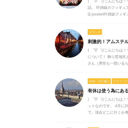
( ゜▽゜)/こんにち
話。 叶姉妹のフィギュ
Q posket叶姉妹フィギュ 
オランダ
刺激的！アムステ
( ゜▽゜)/こんにち
について！ 飾り窓地区
さん（男性も一部いるらし
ANA・SFC修行
フライング
有休は使う為にあ
( ゜▽゜)/こんにち
ットなのです。 4月に
で、現在どこに行くか考え