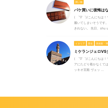
買い物
パケ買いに後悔は
( ゜▽゜)/こんにち
履いてしまいそうです。
きれない。 先日、shu ue 
イタリア
歴史
美術館・博
ミケランジェロVS
( ゜▽゜)/こんにち
アにたどり着かなくては
ッキオ宮殿 ヴェッ ...