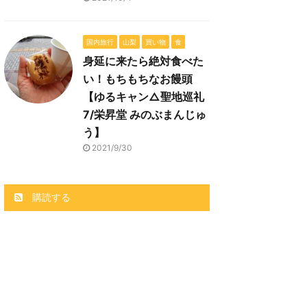
国内旅行
山梨
買い物
食
身延に来たら絶対食べた
い！もちもちなお饅頭
【ゆるキャン△聖地巡礼
7/栄昇堂 みのぶまんじゅ
う】
2021/9/30
購読する