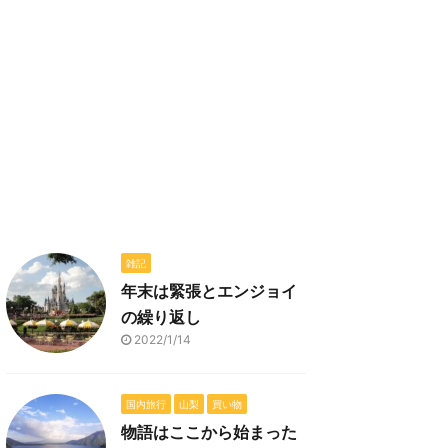
雑記
年末は緊張とエンジョイ
の繰り返し
2022/1/14
国内旅行
山梨
買い物
物語はここから始まった