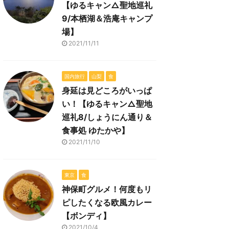
【ゆるキャン△聖地巡礼
9/本栖湖＆浩庵キャンプ
場】
2021/11/11
国内旅行
山梨
食
身延は見どころがいっぱ
い！【ゆるキャン△聖地
巡礼8/しょうにん通り＆
食事処 ゆたかや】
2021/11/10
東京
食
神保町グルメ！何度もリ
ピしたくなる欧風カレー
【ボンディ】
2021/10/4