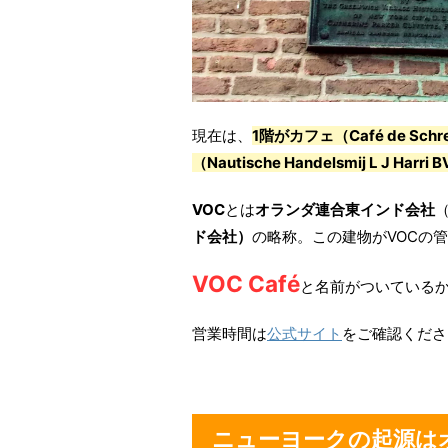
現在は、
1階が
カフェ
（Café de Schr
（Nautische Handelsmij L J Harri 
VOC
とは
オランダ連合東インド会社
ド会社）
の略称。この建物がVOCの
VOC Café
と名前がついている
営業時間は
公式サイト
をご確認くださ
ニューヨークの起源は