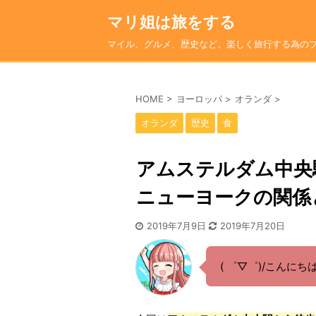
マリ姐は旅をする
マイル、グルメ、歴史など。楽しく旅行する為の
HOME
>
ヨーロッパ
>
オランダ
>
オランダ
歴史
食
アムステルダム中央
ニューヨークの関係
2019年7月9日
2019年7月20日
( ゜▽゜)/こんに