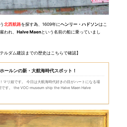
う
北西航路
を探す為、1609年に
ヘンリー・ハドソン
はこ
雇われ、
Halve Maen
という名前の船に乗っていまし
テルダム建設までの歴史はこちらで確認】
en】ホールンの新・大航海時代スポット！
ちは！マリ姐です。 今日は大航海時代好きの目がハートになる場
he VOC-museum ship the Halve Maen Halve