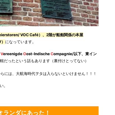
eierstoren/ VOC Café）、2階が
船舶関係の本屋
BV）
になっています。
（
V
ereenigde
O
ost-Indische
C
ompagnie/以下、東イン
管轄だったという話もあります（裏付けとってない）
からには、大航海時代ヲタは入らないといけません！！！
い。
オランダにあった！