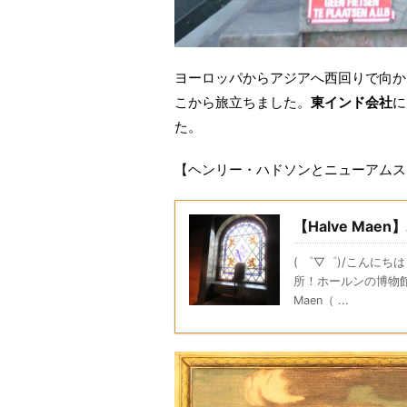
ヨーロッパからアジアへ西回りで向か
こから旅立ちました。
東インド会社
に
た。
【ヘンリー・ハドソンとニューアムス
【Halve Ma
( ゜▽゜)/こんに
所！ホールンの博物館です。 t
Maen（ ...