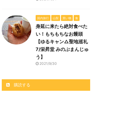
国内旅行
山梨
買い物
食
身延に来たら絶対食べた
い！もちもちなお饅頭
【ゆるキャン△聖地巡礼
7/栄昇堂 みのぶまんじゅ
う】
2021/9/30
購読する