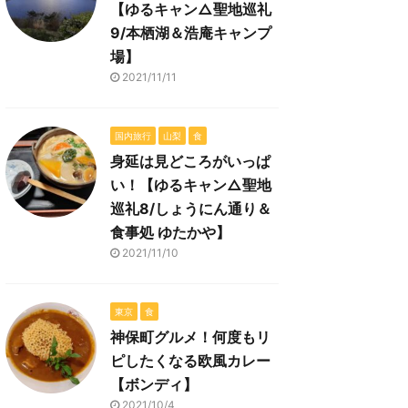
【ゆるキャン△聖地巡礼
9/本栖湖＆浩庵キャンプ
場】
2021/11/11
国内旅行
山梨
食
身延は見どころがいっぱ
い！【ゆるキャン△聖地
巡礼8/しょうにん通り＆
食事処 ゆたかや】
2021/11/10
東京
食
神保町グルメ！何度もリ
ピしたくなる欧風カレー
【ボンディ】
2021/10/4