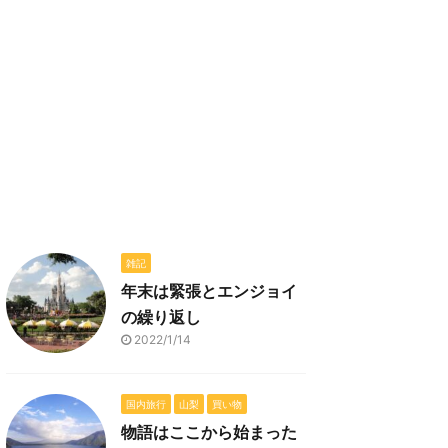
雑記
年末は緊張とエンジョイ
の繰り返し
2022/1/14
国内旅行
山梨
買い物
物語はここから始まった