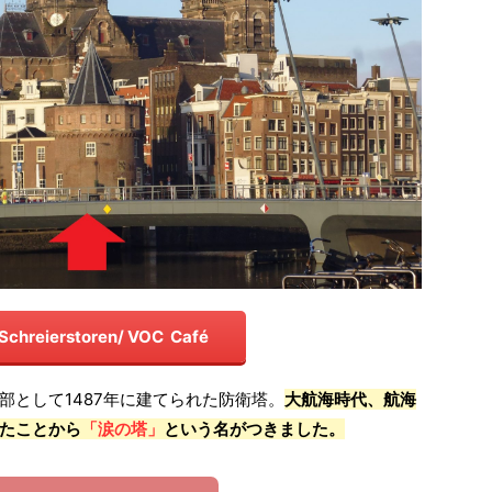
 Schreierstoren/ VOC Café
部として1487年に建てられた防衛塔。
大航海時代、航海
たことから
「涙の塔」
という名がつきました。