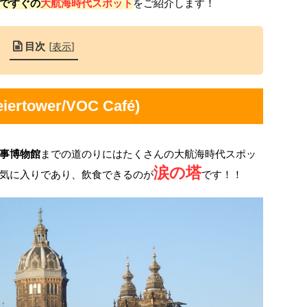
ですぐの
大航海時代スポット
をご紹介します！
目次
[
表示
]
ertower/VOC Café)
事博物館
までの道のりにはたくさんの大航海時代スポッ
涙の塔
気に入りであり、飲食できるのが
です！！