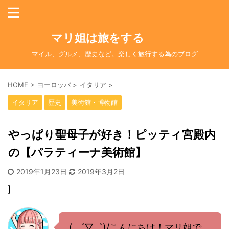
マリ姐は旅をする
マイル、グルメ、歴史など。楽しく旅行する為のブログ
HOME
>
ヨーロッパ
>
イタリア
>
イタリア
歴史
美術館・博物館
やっぱり聖母子が好き！ピッティ宮殿内
の【パラティーナ美術館】
2019年1月23日
2019年3月2日
]
( ゜▽゜)/こんにちは！マリ姐で