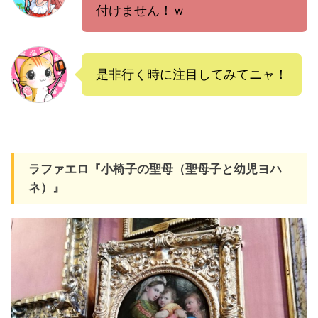
付けません！ｗ
是非行く時に注目してみてニャ！
ラファエロ『小椅子の聖母（聖母子と幼児ヨハ
ネ）』