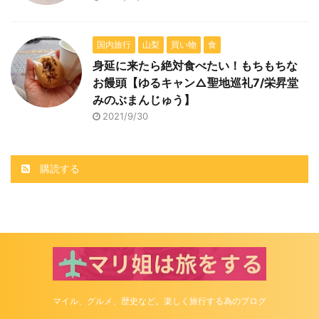
国内旅行
山梨
買い物
食
身延に来たら絶対食べたい！もちもちな
お饅頭【ゆるキャン△聖地巡礼7/栄昇堂
みのぶまんじゅう】
2021/9/30
購読する
マイル、グルメ、歴史など。楽しく旅行する為のブログ