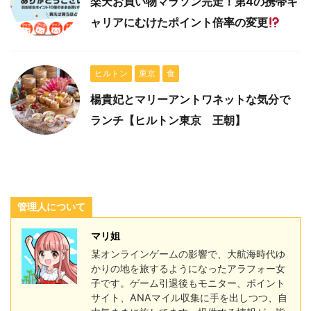
楽天お買い物マラソン完走！第4の携帯キ
ャリアにむけたポイント倍率の変更
ヒルトン
東京
食
楊貴妃とマリーアントワネットな気分で
ランチ【ヒルトン東京 王朝】
管理人について
マリ姐
某オンラインゲームの影響で、大航海時代ゆ
かりの地を旅するようになったアラフォー女
子です。ゲーム引退後もモニター、ポイント
サイト、ANAマイル収集に手を出しつつ、自