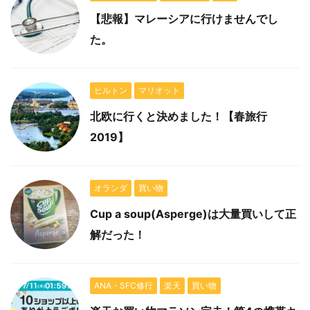
【悲報】マレーシアに行けませんでし
た。
ヒルトン
マリオット
北欧に行くと決めました！【春旅行
2019】
オランダ
買い物
Cup a soup(Asperge)は大量買いして正
解だった！
ANA・SFC修行
楽天
買い物