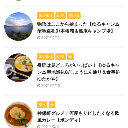
国内旅行
山梨
買い物
物語はここから始まった【ゆるキャン△
聖地巡礼9/本栖湖＆浩庵キャンプ場】
2021/11/11
国内旅行
山梨
食
身延は見どころがいっぱい！【ゆるキャ
ン△聖地巡礼8/しょうにん通り＆食事処
ゆたかや】
2021/11/10
東京
食
神保町グルメ！何度もリピしたくなる欧
風カレー【ボンディ】
2021/10/4