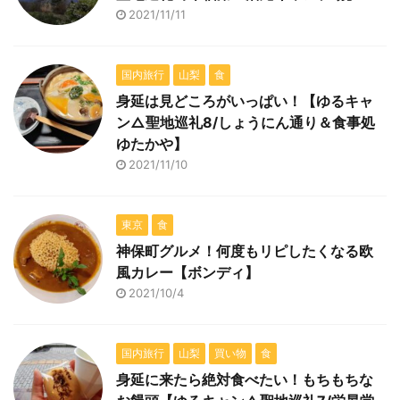
2021/11/11
国内旅行
山梨
食
身延は見どころがいっぱい！【ゆるキャ
ン△聖地巡礼8/しょうにん通り＆食事処
ゆたかや】
2021/11/10
東京
食
神保町グルメ！何度もリピしたくなる欧
風カレー【ボンディ】
2021/10/4
国内旅行
山梨
買い物
食
身延に来たら絶対食べたい！もちもちな