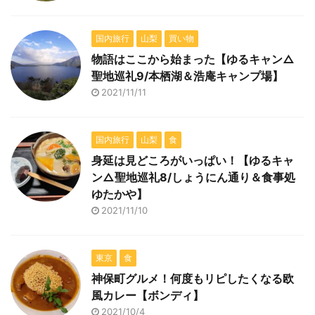
国内旅行
山梨
買い物
物語はここから始まった【ゆるキャン△
聖地巡礼9/本栖湖＆浩庵キャンプ場】
2021/11/11
国内旅行
山梨
食
身延は見どころがいっぱい！【ゆるキャ
ン△聖地巡礼8/しょうにん通り＆食事処
ゆたかや】
2021/11/10
東京
食
神保町グルメ！何度もリピしたくなる欧
風カレー【ボンディ】
2021/10/4