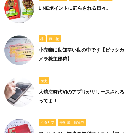
LINEポイントに踊らされる日々。
株
買い物
小売業に世知辛い世の中です【ビックカ
メラ株主優待】
歴史
大航海時代VIのアプリがリリースされる
ってよ！
イタリア
美術館・博物館