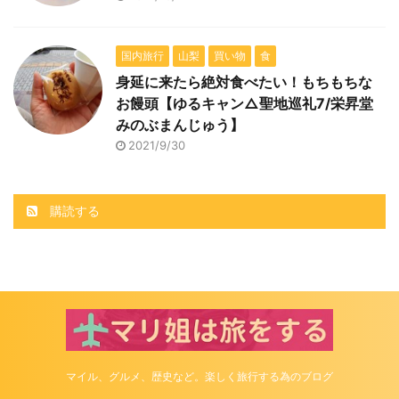
国内旅行
山梨
買い物
食
身延に来たら絶対食べたい！もちもちな
お饅頭【ゆるキャン△聖地巡礼7/栄昇堂
みのぶまんじゅう】
2021/9/30
購読する
マイル、グルメ、歴史など。楽しく旅行する為のブログ