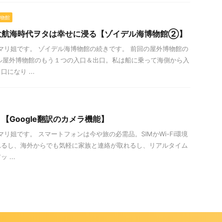
物館
大航海時代ヲタは幸せに浸る【ゾイデル海博物館②】
は！マリ姐です。 ゾイデル海博物館の続きです。 前回の屋外博物館の
ル屋外博物館のもう１つの入口＆出口。私は船に乗って海側から入
になり ...
【Google翻訳のカメラ機能】
！マリ姐です。 スマートフォンは今や旅の必需品。SIMかWi-Fi環境
れるし、海外からでも気軽に家族と連絡が取れるし、リアルタイム
 ...