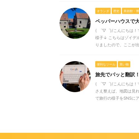
オランダ
歴史
美術館・博
ペッパーハウスで
( ゜▽゜)/こんにち
様子↓ こちらはゾイデ
りましたので、ここが出口
便利なツール
買い物
旅先でパッと翻訳！
( ゜▽゜)/こんにちは
さえ整えば、地図は見
で旅行の様子をSNSにアッ