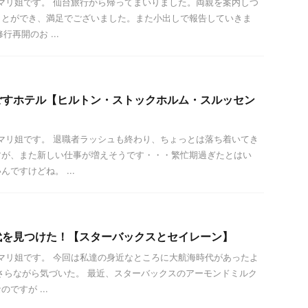
は！マリ姐です。 仙台旅行から帰ってまいりました。両親を案内しつ
ことができ、満足でございました。また小出しで報告していきま
行再開のお ...
ごすホテル【ヒルトン・ストックホルム・スルッセン
は！マリ姐です。 退職者ラッシュも終わり、ちょっとは落ち着いてき
すが、また新しい仕事が増えそうです・・・繁忙期過ぎたとはい
ですけどね。 ...
代を見つけた！【スターバックスとセイレーン】
は！マリ姐です。 今回は私達の身近なところに大航海時代があったよ
さらながら気づいた。 最近、スターバックスのアーモンドミルク
ですが ...