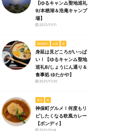
【ゆるキャン△聖地巡礼
9/本栖湖＆浩庵キャンプ
場】
2021/11/11
国内旅行
山梨
食
身延は見どころがいっぱ
い！【ゆるキャン△聖地
巡礼8/しょうにん通り＆
食事処 ゆたかや】
2021/11/10
東京
食
神保町グルメ！何度もリ
ピしたくなる欧風カレー
【ボンディ】
2021/10/4