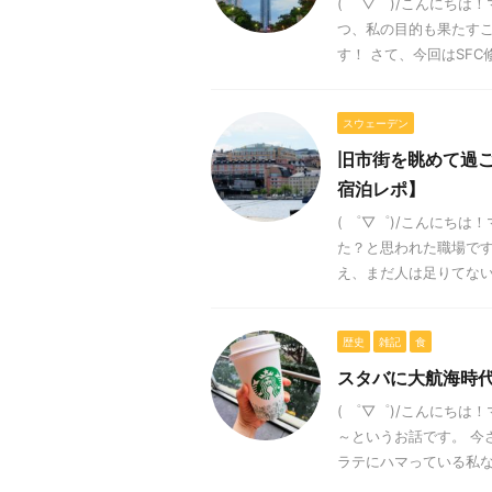
( ゜▽゜)/こんにち
つ、私の目的も果たす
す！ さて、今回はSFC修
スウェーデン
旧市街を眺めて過
宿泊レポ】
( ゜▽゜)/こんにち
た？と思われた職場で
え、まだ人は足りてないん
歴史
雑記
食
スタバに大航海時
( ゜▽゜)/こんにち
～というお話です。 今
ラテにハマっている私なの