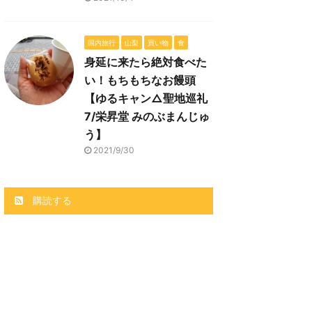
国内旅行
山梨
買い物
食
身延に来たら絶対食べた
い！もちもちなお饅頭
【ゆるキャン△聖地巡礼
7/栄昇堂 みのぶまんじゅ
う】
2021/9/30
購読する